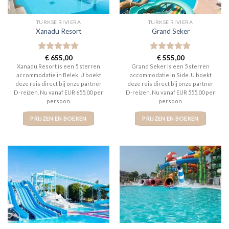
TURKSE RIVIERA
TURKSE RIVIERA
Xanadu Resort
Grand Seker
Gewaardeerd
€
655,00
Gewaardeerd
€
555,00
5
uit 5
5
uit 5
Xanadu Resort is een 5 sterren
Grand Seker is een 5 sterren
accommodatie in Belek. U boekt
accommodatie in Side. U boekt
deze reis direct bij onze partner
deze reis direct bij onze partner
D-reizen. Nu vanaf EUR 655.00 per
D-reizen. Nu vanaf EUR 555.00 per
persoon.
persoon.
PRIJZEN EN BOEKEN
PRIJZEN EN BOEKEN