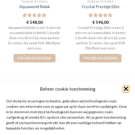
TURKSE RIVIERA
TURKSE RIVIERA
Aquaworld Belek
Crystal Prestige Elite
Gewaardeerd
€
548,00
Gewaardeerd
€
596,00
5
uit 5
5
uit 5
Aquaworld Belek is een 5 sterren
Crystal Prestige Elite is een 5
accommodatie in Belek. U boekt
sterren accommodatie in Kemer.
deze reis direct bij onze partner
U boekt deze reis direct bij onze
D-reizen. Nu vanaf EUR 548.00 per
partner D-reizen. Nu vanaf EUR
persoon.
596.00 per persoon.
PRIJZEN EN BOEKEN
PRIJZEN EN BOEKEN
Beheer cookie toestemming
WAT ZE OVER ONS ZEGGEN
Om de beste ervaringen te bieden, gebruiken wij technologieën zoals
cookies om informatie over je apparaat op te slaan en/of te raadplegen. Door
in te stemmen met deze technologieën kunnen wij gegevens zoals
surfgedrag of unieke ID's op deze site verwerken. Als je geen toestemming
geeft of uw toestemming intrekt, kan dit een nadelige invloed hebben op
bepaalde functies en mogelijkheden.
De website heeft een handige zoekfunctie voor