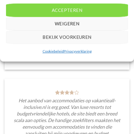
accommodaties met verschillende filters zoals
ACCEPTEREN
prijsklasse en aantal sterren. Pluspunt is de real-
time prijsinformatie en de mogelijkheid om direct op
WEIGEREN
de site te boeken. Daarnaast waardeer ik de
informatieve blogsectie, lokale tips en
BEKIJK VOORKEUREN
aanbevelingen voor bezienswaardigheden en
activiteiten.
Cookiebeleid
Privacyverklaring
Saar van Lingen
/
Utrecht
Het aanbod van accommodaties op vakantieall-
inclusive.nl is erg goed. Van luxe resorts tot
budgetvriendelijke hotels, de site biedt een breed
scala aan opties. De handige zoekfilters maakten het
eenvoudig om accommodaties te vinden die
aansluiten bij mijn voorkeuren en budget.