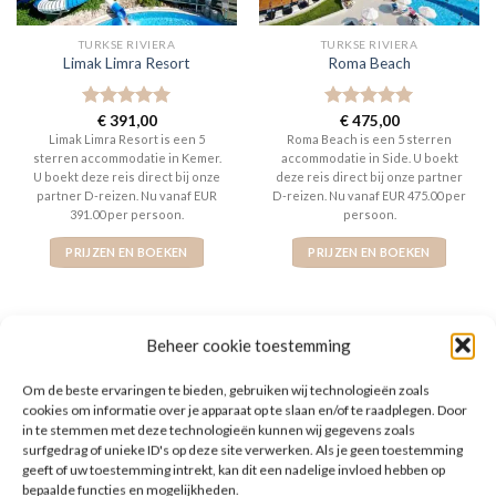
TURKSE RIVIERA
TURKSE RIVIERA
Limak Limra Resort
Roma Beach
Gewaardeerd
€
391,00
Gewaardeerd
€
475,00
5
uit 5
5
uit 5
Limak Limra Resort is een 5
Roma Beach is een 5 sterren
sterren accommodatie in Kemer.
accommodatie in Side. U boekt
U boekt deze reis direct bij onze
deze reis direct bij onze partner
partner D-reizen. Nu vanaf EUR
D-reizen. Nu vanaf EUR 475.00 per
391.00 per persoon.
persoon.
PRIJZEN EN BOEKEN
PRIJZEN EN BOEKEN
Beheer cookie toestemming
Om de beste ervaringen te bieden, gebruiken wij technologieën zoals
WAT ZE OVER ONS ZEGGEN
cookies om informatie over je apparaat op te slaan en/of te raadplegen. Door
in te stemmen met deze technologieën kunnen wij gegevens zoals
surfgedrag of unieke ID's op deze site verwerken. Als je geen toestemming
geeft of uw toestemming intrekt, kan dit een nadelige invloed hebben op
bepaalde functies en mogelijkheden.