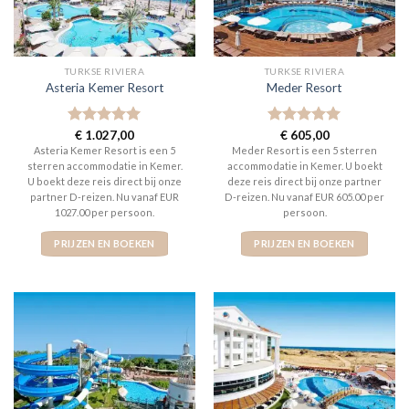
TURKSE RIVIERA
TURKSE RIVIERA
Asteria Kemer Resort
Meder Resort
Gewaardeerd
€
1.027,00
Gewaardeerd
€
605,00
5
uit 5
5
uit 5
Asteria Kemer Resort is een 5
Meder Resort is een 5 sterren
sterren accommodatie in Kemer.
accommodatie in Kemer. U boekt
U boekt deze reis direct bij onze
deze reis direct bij onze partner
partner D-reizen. Nu vanaf EUR
D-reizen. Nu vanaf EUR 605.00 per
1027.00 per persoon.
persoon.
PRIJZEN EN BOEKEN
PRIJZEN EN BOEKEN