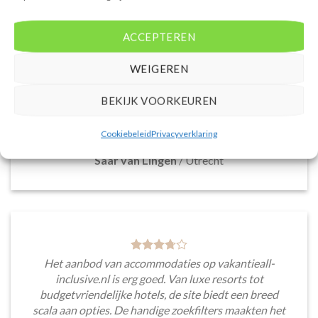
De website heeft een handige zoekfunctie voor
ACCEPTEREN
accommodaties met verschillende filters zoals
prijsklasse en aantal sterren. Pluspunt is de real-
WEIGEREN
time prijsinformatie en de mogelijkheid om direct op
de site te boeken. Daarnaast waardeer ik de
BEKIJK VOORKEUREN
informatieve blogsectie, lokale tips en
aanbevelingen voor bezienswaardigheden en
activiteiten.
Cookiebeleid
Privacyverklaring
Saar van Lingen
/
Utrecht
Het aanbod van accommodaties op vakantieall-
inclusive.nl is erg goed. Van luxe resorts tot
budgetvriendelijke hotels, de site biedt een breed
scala aan opties. De handige zoekfilters maakten het