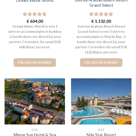
Sunrise Arabian Beach Resort
Dream Water World
Grand Select
Gewaardeerd
€
604,00
Gewaardeerd
€
1.132,00
5
uit 5
5
uit 5
Dream Water World is een 5
Sunrise Arabian Beach Resort
sterren accommodatie in Kumkoy
Grand Select is een 5 sterren
. U boekt deze reis direct bij onze
accommodatie in Sharks Bay . U
partner Corendon. Nu vanaf EUR
boekt deze reis direct bij onze
604.00 per persoon.
partner Corendon. Nu vanaf EUR
1132.00 per persoon.
PRIJZEN EN BOEKEN
PRIJZEN EN BOEKEN
SIDE
SIDE
Merve Sun Hotel & Spa
Side Star Resort