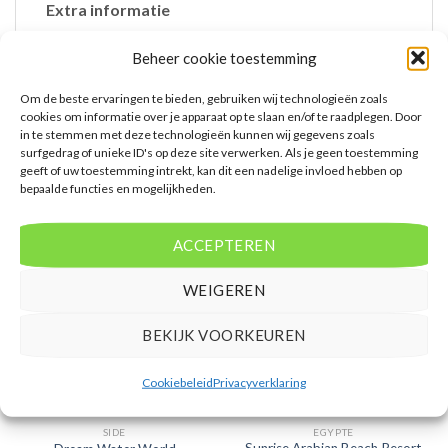
Extra informatie
Bovenstaande prijs is op basis van 8 dagen
Beheer cookie toestemming
Mensen beoordelen deze reis met een 8,2
Om de beste ervaringen te bieden, gebruiken wij technologieën zoals
Vertrek vanaf AMS
cookies om informatie over je apparaat op te slaan en/of te raadplegen. Door
in te stemmen met deze technologieën kunnen wij gegevens zoals
surfgedrag of unieke ID's op deze site verwerken. Als je geen toestemming
geeft of uw toestemming intrekt, kan dit een nadelige invloed hebben op
bepaalde functies en mogelijkheden.
GERELATEERDE PRODUCTEN
ACCEPTEREN
WEIGEREN
BEKIJK VOORKEUREN
Cookiebeleid
Privacyverklaring
SIDE
EGYPTE