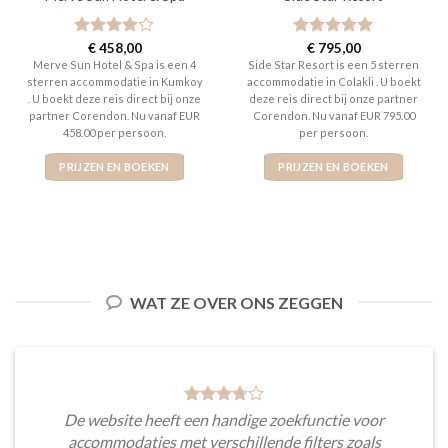
Gewaardeerd
€
458,00
Gewaardeerd
€
795,00
4
uit 5
5
uit 5
Merve Sun Hotel & Spa is een 4
Side Star Resort is een 5 sterren
sterren accommodatie in Kumkoy
accommodatie in Colakli . U boekt
. U boekt deze reis direct bij onze
deze reis direct bij onze partner
partner Corendon. Nu vanaf EUR
Corendon. Nu vanaf EUR 795.00
458.00 per persoon.
per persoon.
PRIJZEN EN BOEKEN
PRIJZEN EN BOEKEN
WAT ZE OVER ONS ZEGGEN
De website heeft een handige zoekfunctie voor
accommodaties met verschillende filters zoals