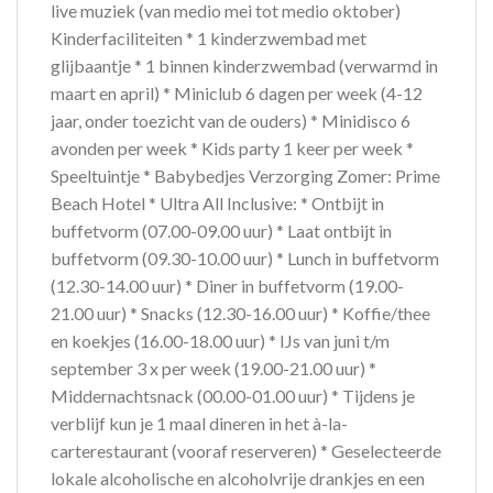
live muziek (van medio mei tot medio oktober)
Kinderfaciliteiten * 1 kinderzwembad met
glijbaantje * 1 binnen kinderzwembad (verwarmd in
maart en april) * Miniclub 6 dagen per week (4-12
jaar, onder toezicht van de ouders) * Minidisco 6
avonden per week * Kids party 1 keer per week *
Speeltuintje * Babybedjes Verzorging Zomer: Prime
Beach Hotel * Ultra All Inclusive: * Ontbijt in
buffetvorm (07.00-09.00 uur) * Laat ontbijt in
buffetvorm (09.30-10.00 uur) * Lunch in buffetvorm
(12.30-14.00 uur) * Diner in buffetvorm (19.00-
21.00 uur) * Snacks (12.30-16.00 uur) * Koffie/thee
en koekjes (16.00-18.00 uur) * IJs van juni t/m
september 3 x per week (19.00-21.00 uur) *
Middernachtsnack (00.00-01.00 uur) * Tijdens je
verblijf kun je 1 maal dineren in het à-la-
carterestaurant (vooraf reserveren) * Geselecteerde
lokale alcoholische en alcoholvrije drankjes en een