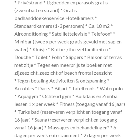
* Privéstrand * Ligbedden en parasols gratis
(zwembad en strand) * Gratis
badhanddoekenservice Hotelkamers *
Standaardkamers (1-3 personen) * Ca. 18 m2 *
Airconditioning * Satelliettelevisie * Telefoon* *
Minibar (twee x per week gratis gevuld met sap en
water) * Kluisje * Koffie-/theezetfaciliteiten *
Douche * Toilet * Föhn * Slippers * Balkon of terras
met zitje * Tegen een meerprijs te boeken met
zijzeezicht, zeezicht of beach frontal zeezicht
*Tegen betaling Activiteiten & ontspanning *
Aerobics * Darts * Biljart * Tafeltennis * Waterpolo
* Aquagym * Ochtend gym * Buikdans en Zumba
lessen 1 x per week * Fitness (toegang vanaf 16 jaar)
* Turks bad (reserveren verplicht en toegang vanaf
16 jaar) * Sauna (reserveren verplicht en toegang
vanaf 16 jaar) * Massages en behandelingen* * 6
dagen per week entertainment * 2 dagen per week