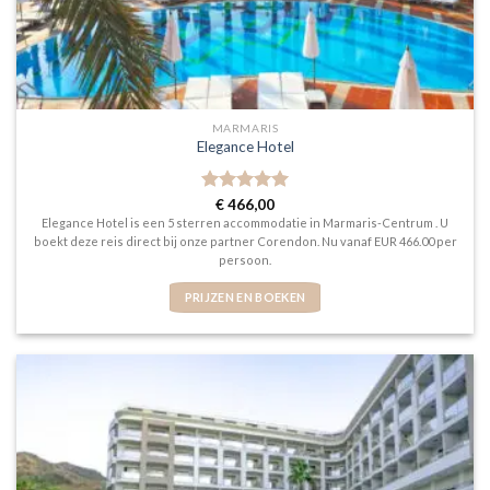
MARMARIS
Elegance Hotel
Gewaardeerd
€
466,00
5
uit 5
Elegance Hotel is een 5 sterren accommodatie in Marmaris-Centrum . U
boekt deze reis direct bij onze partner Corendon. Nu vanaf EUR 466.00 per
persoon.
PRIJZEN EN BOEKEN