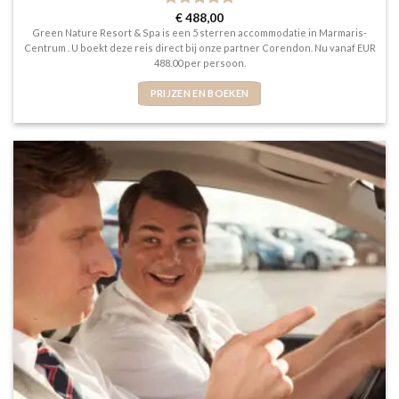
Gewaardeerd
€
488,00
5
uit 5
Green Nature Resort & Spa is een 5 sterren accommodatie in Marmaris-
Centrum . U boekt deze reis direct bij onze partner Corendon. Nu vanaf EUR
488.00 per persoon.
PRIJZEN EN BOEKEN