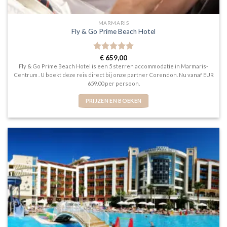
MARMARIS
Fly & Go Prime Beach Hotel
Gewaardeerd
€
659,00
5
uit 5
Fly & Go Prime Beach Hotel is een 5 sterren accommodatie in Marmaris-
Centrum . U boekt deze reis direct bij onze partner Corendon. Nu vanaf EUR
659.00 per persoon.
PRIJZEN EN BOEKEN