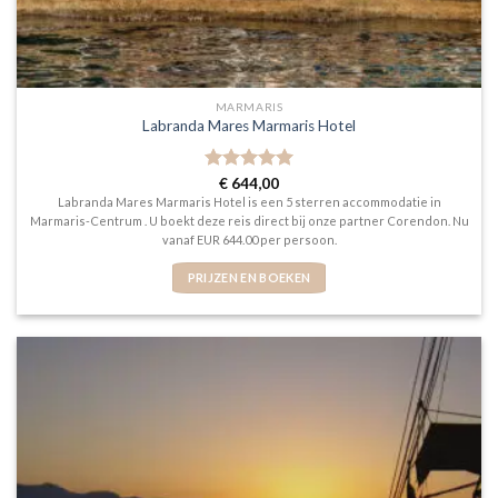
MARMARIS
Labranda Mares Marmaris Hotel
Gewaardeerd
€
644,00
5
uit 5
Labranda Mares Marmaris Hotel is een 5 sterren accommodatie in
Marmaris-Centrum . U boekt deze reis direct bij onze partner Corendon. Nu
vanaf EUR 644.00 per persoon.
PRIJZEN EN BOEKEN