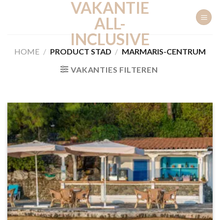
VAKANTIE
Ga
naar
ALL-
inhoud
INCLUSIVE
HOME
/
PRODUCT STAD
/
MARMARIS-CENTRUM
VAKANTIES FILTEREN