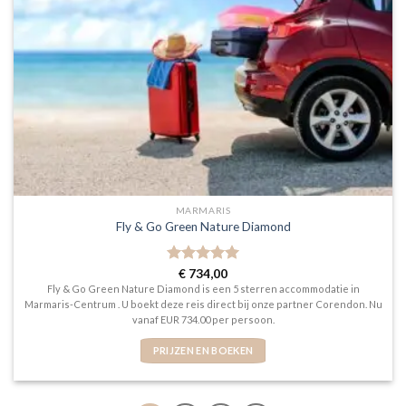
MARMARIS
Fly & Go Green Nature Diamond
Gewaardeerd
€
734,00
5
uit 5
Fly & Go Green Nature Diamond is een 5 sterren accommodatie in
Marmaris-Centrum . U boekt deze reis direct bij onze partner Corendon. Nu
vanaf EUR 734.00 per persoon.
PRIJZEN EN BOEKEN