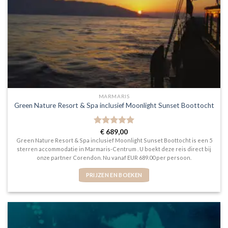
MARMARIS
Green Nature Resort & Spa inclusief Moonlight Sunset Boottocht
Gewaardeerd
€
689,00
5
uit 5
Green Nature Resort & Spa inclusief Moonlight Sunset Boottocht is een 5
sterren accommodatie in Marmaris-Centrum . U boekt deze reis direct bij
onze partner Corendon. Nu vanaf EUR 689.00 per persoon.
PRIJZEN EN BOEKEN