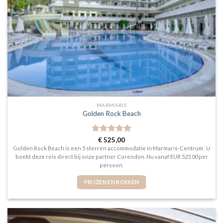
MARMARIS
Golden Rock Beach
Gewaardeerd
€
525,00
5
uit 5
Golden Rock Beach is een 5 sterren accommodatie in Marmaris-Centrum . U
boekt deze reis direct bij onze partner Corendon. Nu vanaf EUR 525.00 per
persoon.
PRIJZEN EN BOEKEN