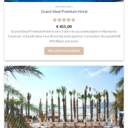
MARMARIS
Grand Ideal Premium Hotel
Gewaardeerd
€
455,00
5
uit 5
Grand Ideal Premium Hotel is een 5 sterren accommodatie in Marmaris-
Centrum . U boekt deze reis direct bij onze partner Corendon. Nu vanaf EUR
455.00 per persoon.
PRIJZEN EN BOEKEN