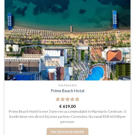
MARMARIS
Prime Beach Hotel
Gewaardeerd
€
619,00
5
uit 5
Prime Beach Hotel is een 5 sterren accommodatie in Marmaris-Centrum . U
boekt deze reis direct bij onze partner Corendon. Nu vanaf EUR 619.00 per
persoon.
PRIJZEN EN BOEKEN