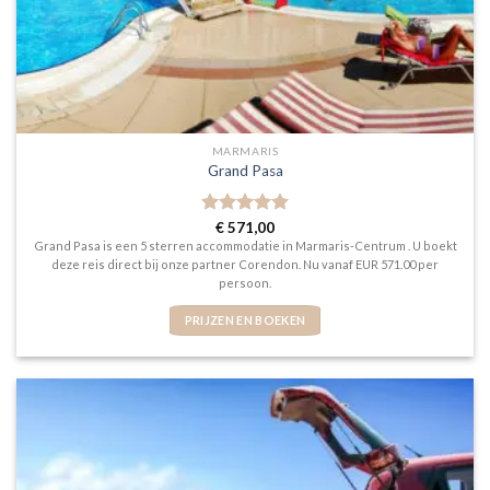
MARMARIS
Grand Pasa
Gewaardeerd
€
571,00
5
uit 5
Grand Pasa is een 5 sterren accommodatie in Marmaris-Centrum . U boekt
deze reis direct bij onze partner Corendon. Nu vanaf EUR 571.00 per
persoon.
PRIJZEN EN BOEKEN