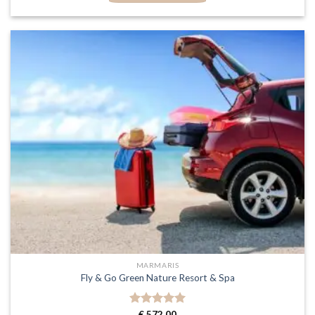
MARMARIS
Fly & Go Green Nature Resort & Spa
Gewaardeerd
€
572,00