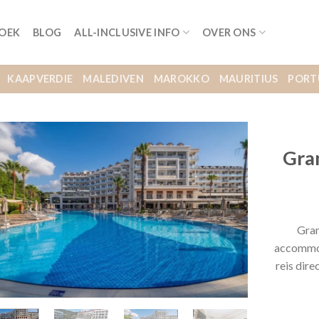
BOEK
BLOG
ALL-INCLUSIVE INFO
OVER ONS
KAAPVERDIE
MALEDIVEN
MAROKKO
MAURITIUS
PORT
Gra
Gran
accommod
reis dir