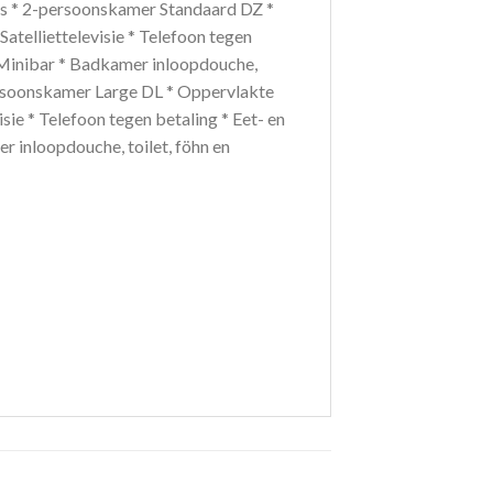
rs * 2-persoonskamer Standaard DZ *
Satelliettelevisie * Telefoon tegen
n * Minibar * Badkamer inloopdouche,
-persoonskamer Large DL * Oppervlakte
isie * Telefoon tegen betaling * Eet- en
er inloopdouche, toilet, föhn en