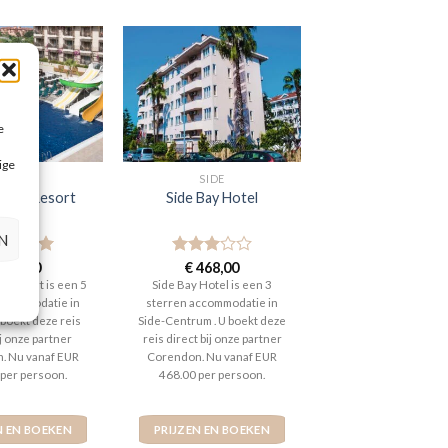
e
ige
SIDE
SIDE
rden Resort
Side Bay Hotel
N
aardeerd
649,00
Gewaardeerd
€
468,00
t 5
3
uit 5
 Resort is een 5
Side Bay Hotel is een 3
ccommodatie in
sterren accommodatie in
U boekt deze reis
Side-Centrum . U boekt deze
ij onze partner
reis direct bij onze partner
. Nu vanaf EUR
Corendon. Nu vanaf EUR
 per persoon.
468.00 per persoon.
N EN BOEKEN
PRIJZEN EN BOEKEN