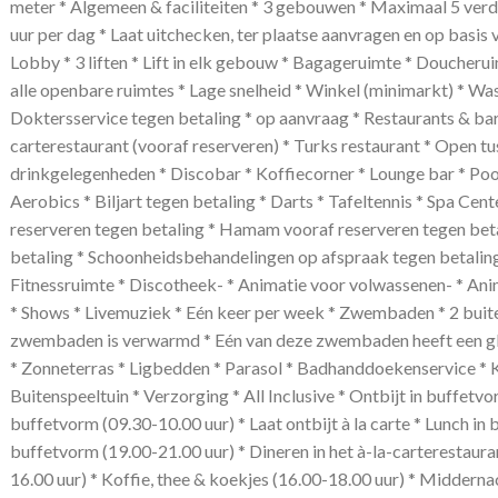
meter * Algemeen & faciliteiten * 3 gebouwen * Maximaal 5 verd
uur per dag * Laat uitchecken, ter plaatse aanvragen en op basis
Lobby * 3 liften * Lift in elk gebouw * Bagageruimte * Doucherui
alle openbare ruimtes * Lage snelheid * Winkel (minimarkt) * Was
Doktersservice tegen betaling * op aanvraag * Restaurants & bar
carterestaurant (vooraf reserveren) * Turks restaurant * Open tu
drinkgelegenheden * Discobar * Koffiecorner * Lounge bar * Pool
Aerobics * Biljart tegen betaling * Darts * Tafeltennis * Spa C
reserveren tegen betaling * Hamam vooraf reserveren tegen bet
betaling * Schoonheidsbehandelingen op afspraak tegen betaling
Fitnessruimte * Discotheek- * Animatie voor volwassenen- * Ani
* Shows * Livemuziek * Eén keer per week * Zwembaden * 2 bui
zwembaden is verwarmd * Eén van deze zwembaden heeft een gl
* Zonneterras * Ligbedden * Parasol * Badhanddoekenservice * Ki
Buitenspeeltuin * Verzorging * All Inclusive * Ontbijt in buffetvo
buffetvorm (09.30-10.00 uur) * Laat ontbijt à la carte * Lunch in 
buffetvorm (19.00-21.00 uur) * Dineren in het à-la-carterestauran
16.00 uur) * Koffie, thee & koekjes (16.00-18.00 uur) * Midderna