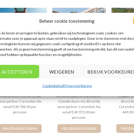
Beheer cookie toestemming
de beste ervaringen te bieden, gebruiken wij technologieën zoals cookies om
ormatie over je apparaat op te slaan en/of te raadplegen. Door in te stemmen met dez
hnologieën kunnen wij gegevens zoals surfgedrag of unieke ID's op deze site
werken. Als je geen toestemming geeft of uw toestemming intrekt, kan dit een nadel
SIDE
GRIEKENLAND
loed hebben op bepaalde functies en mogelijkheden.
Samian Mare Hotel
Kaya Side
Can Ga
Suites & Spa
ACCEPTEREN
WEIGEREN
BEKIJK VOORKEURE
Gewaardeerd
€
784,00
Gewaardeerd
€
355,00
Gew
€
5
uit 5
4
uit 5
5
ui
Kaya Side is een 5 sterren
Samian Mare Hotel Suites &
Can Garden
Cookiebeleid
Privacyverklaring
commodatie in Titreyengol .
Spa is een 4 sterren
sterren a
U boekt deze reis direct bij
accommodatie in Karlovassi .
Colakli . 
nze partner Corendon. Nu
U boekt deze reis direct bij
direct b
vanaf EUR 784.00 per
onze partner Corendon. Nu
Corendon
persoon.
vanaf EUR 355.00 per
649.00
persoon.
PRIJZEN EN BOEKEN
PRIJZEN EN BOEKEN
PRIJZE