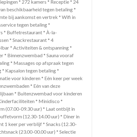
iepingen * 272 kamers * Receptie * 24
 van beschikbaarheid tegen betaling *
mte bij aankomst en vertrek * Wifi in
service tegen betaling *
s * Buffetrestaurant * À-la-
ssen * Snackrestaurant * 4
bar * Activiteiten & ontspanning *
enter * Binnenzwembad * Sauna vooraf
aling * Massages op afspraak tegen
 * Kapsalon tegen betaling *
matie voor kinderen * Eén keer per week
tenzwembaden * Eén van deze
ijbaan * Buitenzwembad voor kinderen
nderfaciliteiten * Minidisco *
rm (07.00-09.30 uur) * Laat ontbijt in
buffetvorm (12.30-14.00 uur) * Diner in
t 1 keer per verblijf * Snacks (12.30-
chtsnack (23.00-00.00 uur) * Selectie