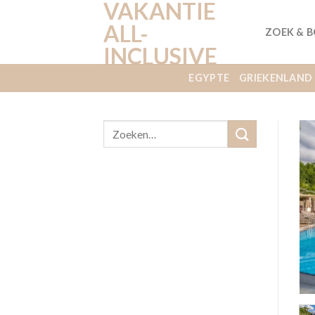
VAKANTIE
Ga
naar
ALL-
ZOEK & 
inhoud
INCLUSIVE
EGYPTE
GRIEKENLAND