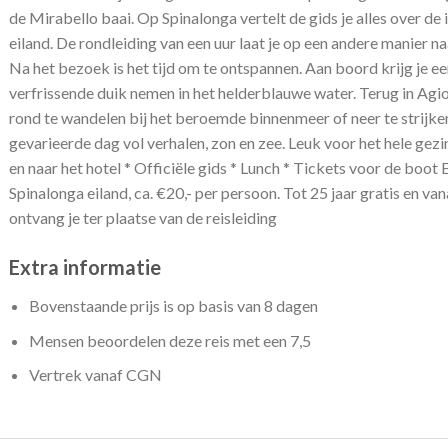
de Mirabello baai. Op Spinalonga vertelt de gids je alles over d
eiland. De rondleiding van een uur laat je op een andere manier na
Na het bezoek is het tijd om te ontspannen. Aan boord krijg je ee
verfrissende duik nemen in het helderblauwe water. Terug in Agio
rond te wandelen bij het beroemde binnenmeer of neer te strijken
gevarieerde dag vol verhalen, zon en zee. Leuk voor het hele gezin
en naar het hotel * Officiële gids * Lunch * Tickets voor de boot E
Spinalonga eiland, ca. €20,- per persoon. Tot 25 jaar gratis en v
ontvang je ter plaatse van de reisleiding
Extra informatie
Bovenstaande prijs is op basis van 8 dagen
Mensen beoordelen deze reis met een 7,5
Vertrek vanaf CGN