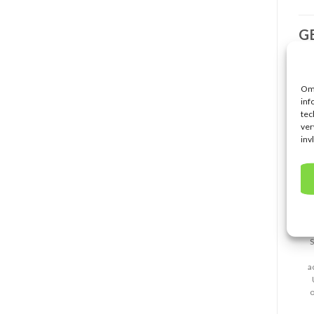
G
Om 
inf
tec
ver
inv
S
a
o