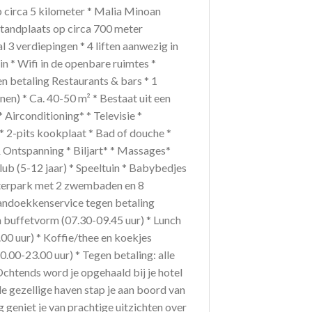
p circa 5 kilometer * Malia Minoan
standplaats op circa 700 meter
3 verdiepingen * 4 liften aanwezig in
 * Wifi in de openbare ruimtes *
n betaling Restaurants & bars * 1
en) * Ca. 40-50 m² * Bestaat uit een
irconditioning* * Televisie *
 * 2-pits kookplaat * Bad of douche *
 & Ontspanning * Biljart* * Massages*
ub (5-12 jaar) * Speeltuin * Babybedjes
terpark met 2 zwembaden en 8
handoekkenservice tegen betaling
n buffetvorm (07.30-09.45 uur) * Lunch
00 uur) * Koffie/thee en koekjes
0.00-23.00 uur) * Tegen betaling: alle
chtends word je opgehaald bij je hotel
de gezellige haven stap je aan boord van
 geniet je van prachtige uitzichten over