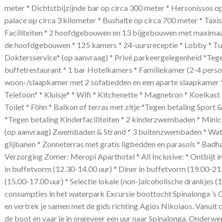
meter * Dichtstbijzijnde bar op circa 300 meter * Hersonissos o
palace op circa 3 kilometer * Bushalte op circa 700 meter * Taxi
Faciliteiten * 2 hoofdgebouwen en 13 bijgebouwen met maximaal 
de hoofdgebouwen * 125 kamers * 24-uursreceptie * Lobby * Tuin
Doktersservice* (op aanvraag) * Privé parkeergelegenheid *Tege
buffetrestaurant * 1 bar Hotelkamers * Familiekamer (2-4 person
woon-/slaapkamer met 2 sofabedden en een aparte slaapkamer * A
Telefoon* * Kluisje* * Wifi * Kitchenette * Magnetron * Koelkast
Toilet * Föhn * Balkon of terras met zitje *Tegen betaling Sport
*Tegen betaling Kinderfaciliteiten * 2 kinderzwembaden * Minicl
(op aanvraag) Zwembaden & Strand * 3 buitenzwembaden * Wa
glijbanen * Zonneterras met gratis ligbedden en parasols * Bad
Verzorging Zomer: Meropi Aparthotel * All Inclusive: * Ontbijt i
in buffetvorm (12.30-14.00 uur) * Diner in buffetvorm (19.00-21.
(15.00-17.00 uur) * Selectie lokale (non-)alcoholische drankjes (1
consumpties in het waterpark Excursie boottocht Spinalonga ’s O
en vertrek je samen met de gids richting Agios Nikolaos. Vanuit 
de boot en vaar je in ongeveer een uur naar Spinalonga. Onderweg