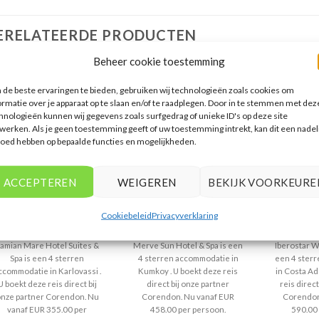
ERELATEERDE PRODUCTEN
Beheer cookie toestemming
de beste ervaringen te bieden, gebruiken wij technologieën zoals cookies om
ormatie over je apparaat op te slaan en/of te raadplegen. Door in te stemmen met dez
hnologieën kunnen wij gegevens zoals surfgedrag of unieke ID's op deze site
werken. Als je geen toestemming geeft of uw toestemming intrekt, kan dit een nadel
loed hebben op bepaalde functies en mogelijkheden.
GRIEKENLAND
SIDE
ACCEPTEREN
WEIGEREN
BEKIJK VOORKEURE
Samian Mare Hotel
Iberost
Merve Sun Hotel & Spa
Suites & Spa
Cookiebeleid
Privacyverklaring
Gewaardeerd
€
355,00
Gewaardeerd
€
458,00
Gew
€
4
uit 5
4
uit 5
4
ui
amian Mare Hotel Suites &
Merve Sun Hotel & Spa is een
Iberostar W
Spa is een 4 sterren
4 sterren accommodatie in
een 4 ster
ccommodatie in Karlovassi .
Kumkoy . U boekt deze reis
in Costa Ad
U boekt deze reis direct bij
direct bij onze partner
reis direct
nze partner Corendon. Nu
Corendon. Nu vanaf EUR
Corendon
vanaf EUR 355.00 per
458.00 per persoon.
590.00