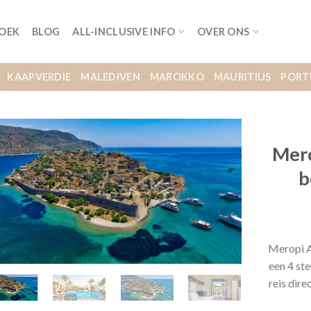
BOEK
BLOG
ALL-INCLUSIVE INFO
OVER ONS
KAAPVERDIE
MALEDIVEN
MAROKKO
MAURITIUS
PORT
Mero
b
Meropi A
een 4 st
reis dir