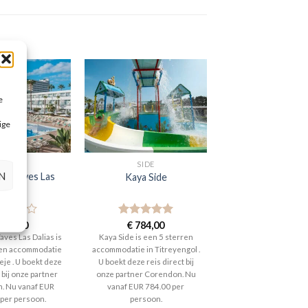
e
ige
SPANJE
SIDE
N
ar Waves Las
Kaya Side
Dalias
aardeerd
590,00
Gewaardeerd
€
784,00
t 5
5
uit 5
aves Las Dalias is
Kaya Side is een 5 sterren
ren accommodatie
accommodatie in Titreyengol .
eje . U boekt deze
U boekt deze reis direct bij
 bij onze partner
onze partner Corendon. Nu
. Nu vanaf EUR
vanaf EUR 784.00 per
 per persoon.
persoon.