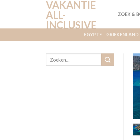
VAKANTIE
Ga
naar
ALL-
ZOEK & 
inhoud
INCLUSIVE
EGYPTE
GRIEKENLAND