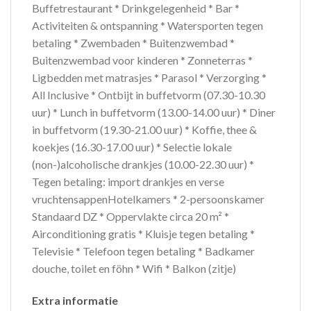
Buffetrestaurant * Drinkgelegenheid * Bar *
Activiteiten & ontspanning * Watersporten tegen
betaling * Zwembaden * Buitenzwembad *
Buitenzwembad voor kinderen * Zonneterras *
Ligbedden met matrasjes * Parasol * Verzorging *
All Inclusive * Ontbijt in buffetvorm (07.30-10.30
uur) * Lunch in buffetvorm (13.00-14.00 uur) * Diner
in buffetvorm (19.30-21.00 uur) * Koffie, thee &
koekjes (16.30-17.00 uur) * Selectie lokale
(non-)alcoholische drankjes (10.00-22.30 uur) *
Tegen betaling: import drankjes en verse
vruchtensappenHotelkamers * 2-persoonskamer
Standaard DZ * Oppervlakte circa 20 m² *
Airconditioning gratis * Kluisje tegen betaling *
Televisie * Telefoon tegen betaling * Badkamer
douche, toilet en föhn * Wifi * Balkon (zitje)
Extra informatie