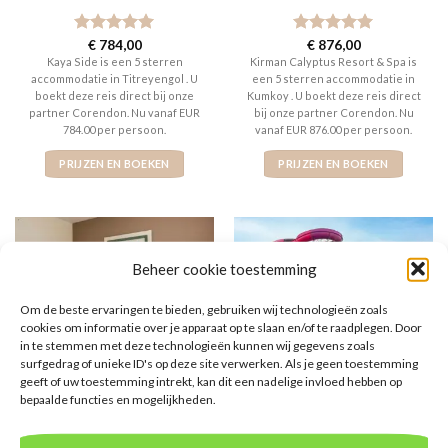
Gewaardeerd
€
784,00
Gewaardeerd
€
876,00
5
uit 5
5
uit 5
Kaya Side is een 5 sterren
Kirman Calyptus Resort & Spa is
accommodatie in Titreyengol . U
een 5 sterren accommodatie in
boekt deze reis direct bij onze
Kumkoy . U boekt deze reis direct
partner Corendon. Nu vanaf EUR
bij onze partner Corendon. Nu
784.00 per persoon.
vanaf EUR 876.00 per persoon.
PRIJZEN EN BOEKEN
PRIJZEN EN BOEKEN
Beheer cookie toestemming
Om de beste ervaringen te bieden, gebruiken wij technologieën zoals
cookies om informatie over je apparaat op te slaan en/of te raadplegen. Door
in te stemmen met deze technologieën kunnen wij gegevens zoals
surfgedrag of unieke ID's op deze site verwerken. Als je geen toestemming
geeft of uw toestemming intrekt, kan dit een nadelige invloed hebben op
SPANJE
SIDE
bepaalde functies en mogelijkheden.
Bahia Principe Sunlight
Dream Water World
Tenerife