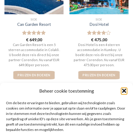
SIDE
SIDE
Can Garden Resort
Dosi Hotel
Gewaardeerd
€
649,00
Gewaardeerd
€
475,00
5
uit 5
4
uit 5
Can Garden Resort is een 5
Dosi Hotel is een 4 sterren
sterren accommodatie in Colakli .
accommodatie in Kumkoy . U
U boekt deze reis direct bij onze
boekt deze reis direct bij onze
partner Corendon. Nu vanaf EUR
partner Corendon. Nu vanaf EUR
649.00 per persoon.
475.00 per persoon.
PRIJZEN EN BOEKEN
PRIJZEN EN BOEKEN
Beheer cookie toestemming
Om de beste ervaringen te bieden, gebruiken wij technologieën zoals
cookies om informatie over je apparaat op te slaan en/of te raadplegen. Door
in te stemmen met deze technologieën kunnen wij gegevens zoals
surfgedrag of unieke ID's op deze site verwerken. Als je geen toestemming
geeft of uw toestemming intrekt, kan dit een nadelige invloed hebben op
bepaalde functies en mogelijkheden.