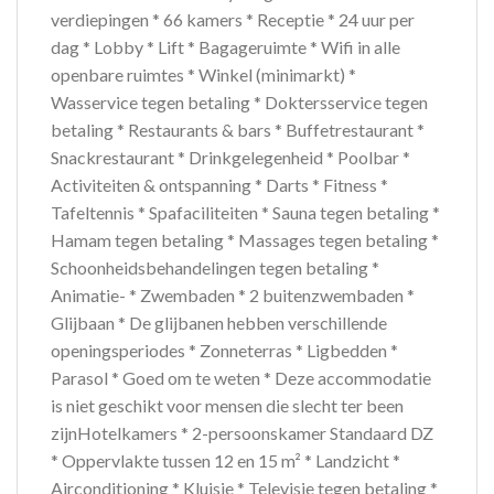
verdiepingen * 66 kamers * Receptie * 24 uur per
dag * Lobby * Lift * Bagageruimte * Wifi in alle
openbare ruimtes * Winkel (minimarkt) *
Wasservice tegen betaling * Doktersservice tegen
betaling * Restaurants & bars * Buffetrestaurant *
Snackrestaurant * Drinkgelegenheid * Poolbar *
Activiteiten & ontspanning * Darts * Fitness *
Tafeltennis * Spafaciliteiten * Sauna tegen betaling *
Hamam tegen betaling * Massages tegen betaling *
Schoonheidsbehandelingen tegen betaling *
Animatie- * Zwembaden * 2 buitenzwembaden *
Glijbaan * De glijbanen hebben verschillende
openingsperiodes * Zonneterras * Ligbedden *
Parasol * Goed om te weten * Deze accommodatie
is niet geschikt voor mensen die slecht ter been
zijnHotelkamers * 2-persoonskamer Standaard DZ
* Oppervlakte tussen 12 en 15 m² * Landzicht *
Airconditioning * Kluisje * Televisie tegen betaling *