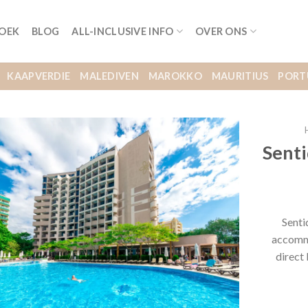
BOEK
BLOG
ALL-INCLUSIVE INFO
OVER ONS
KAAPVERDIE
MALEDIVEN
MAROKKO
MAURITIUS
PORT
Senti
Senti
accommo
direct