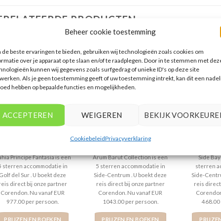
ERELATEERDE PRODUCTEN
Beheer cookie toestemming
de beste ervaringen te bieden, gebruiken wij technologieën zoals cookies om
ormatie over je apparaat op te slaan en/of te raadplegen. Door in te stemmen met dez
hnologieën kunnen wij gegevens zoals surfgedrag of unieke ID's op deze site
werken. Als je geen toestemming geeft of uw toestemming intrekt, kan dit een nadel
loed hebben op bepaalde functies en mogelijkheden.
SPANJE
SIDE
ACCEPTEREN
WEIGEREN
BEKIJK VOORKEURE
ahia Principe Fantasia
Arum Barut Collection
Side
Cookiebeleid
Privacyverklaring
Gewaardeerd
€
977,00
Gewaardeerd
€
1.043,00
Gew
€
5
uit 5
5
uit 5
3
ui
hia Principe Fantasia is een
Arum Barut Collection is een
Side Bay
5 sterren accommodatie in
5 sterren accommodatie in
sterren a
Golf del Sur . U boekt deze
Side-Centrum . U boekt deze
Side-Centr
reis direct bij onze partner
reis direct bij onze partner
reis direct
Corendon. Nu vanaf EUR
Corendon. Nu vanaf EUR
Corendon
977.00 per persoon.
1043.00 per persoon.
468.00
PRIJZEN EN BOEKEN
PRIJZEN EN BOEKEN
PRIJZE