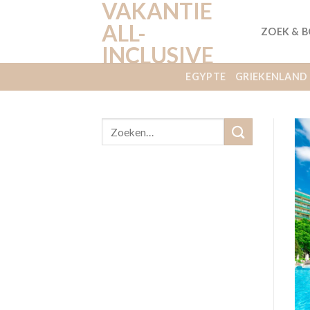
VAKANTIE
Ga
naar
ALL-
ZOEK & 
inhoud
INCLUSIVE
EGYPTE
GRIEKENLAND