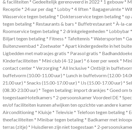
& faciliteiten * Gedeeltelijk gerenoveerd in 2022 * 1 gebouw * 
Receptie * 24 uur per dag * Lobby * 4 liften * Bagageruimte * Wif
Wasservice tegen betaling * Doktersservice tegen betaling * op
tegen betaling * Restaurants & bars * Buffetrestaurant * À-la-car
Roomservice tegen betaling * 2 drinkgelegenheden * Lobbybar * 
Biljart tegen betaling * Fitness * Tafeltennis * Watersporten 
Buitenzwembad * Zoetwater * Apart kindergedeelte in het buit
Ligbedden met matrasjes gratis * Parasol gratis * Badhanddoeke
Kinderfaciliteiten * Mini club (4-12 jaar) * 6 keer per week * Mi
contact center * Verzorging * All Inclusive * Ontbijt in buffetvor
buffetvorm (10.00-11.00 uur) * Lunch in buffetvorm (12.00-14.00
21.00 uur) * Snacks (15.00-17.00 uur) * IJs (15.00-17.00 uur) * Se
(08.30-23.00 uur) * Tegen betaling: import drankjes * Goed om te
toegestaanHotelkamers * 2-persoonskamer Voordeel DE * Speciaal
en/of faciliteiten kunnen afwijken ten opzichte van andere kame
Airconditioning * Kluisje * Televisie * Telefoon tegen betaling * Ee
theefaciliteiten * Minibar tegen betaling * Badkamer met inloopd
terras (zitje) * Huisdieren zijn niet toegestaan * 2-persoonskame