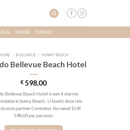
UGAL
SPANJE
TURKIJE
HOME
/
BULGARIJE
/
SUNNY BEACH
do Bellevue Beach Hotel
598,00
€
do Bellevue Beach Hotel is een 4 sterren
datie in Sunny Beach . U boekt deze reis
 bij onze partner Corendon. Nu vanaf EUR
598.00 per persoon.