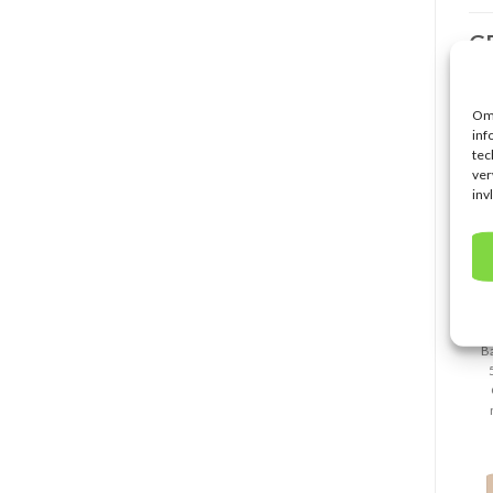
G
Om 
inf
tec
ver
inv
B
Ba