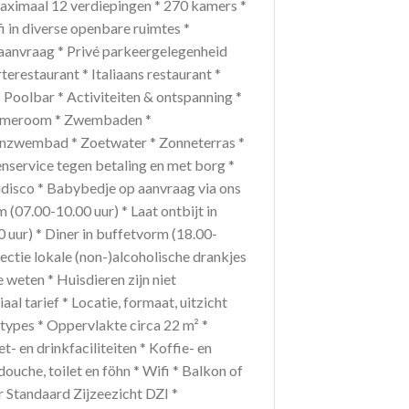
Maximaal 12 verdiepingen * 270 kamers *
i in diverse openbare ruimtes *
 aanvraag * Privé parkeergelegenheid
terestaurant * Italiaans restaurant *
Poolbar * Activiteiten & ontspanning *
* Gameroom * Zwembaden *
enzwembad * Zoetwater * Zonneterras *
nservice tegen betaling en met borg *
nidisco * Babybedje op aanvraag via ons
m (07.00-10.00 uur) * Laat ontbijt in
 uur) * Diner in buffetvorm (18.00-
lectie lokale (non-)alcoholische drankjes
 weten * Huisdieren zijn niet
 tarief * Locatie, formaat, uitzicht
rtypes * Oppervlakte circa 22 m² *
t- en drinkfaciliteiten * Koffie- en
ouche, toilet en föhn * Wifi * Balkon of
r Standaard Zijzeezicht DZI *