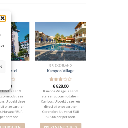
e
ige
SIDE
GRIEKENLAND
N
 Bay Hotel
Kampos Village
aardeerd
468,00
Gewaardeerd
€
828,00
t 5
3
uit 5
 Hotel is een 3
Kampos Village is een 3
ccommodatie in
sterren accommodatie in
um . U boekt deze
Kambos . U boekt deze reis
 bij onze partner
direct bij onze partner
. Nu vanaf EUR
Corendon. Nu vanaf EUR
 per persoon.
828.00 per persoon.
N EN BOEKEN
PRIJZEN EN BOEKEN