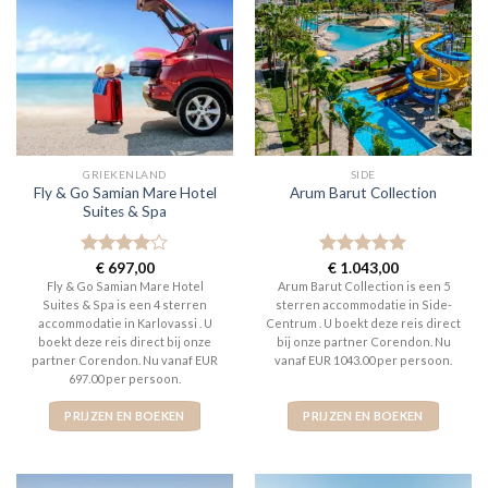
GRIEKENLAND
SIDE
Fly & Go Samian Mare Hotel
Arum Barut Collection
Suites & Spa
Gewaardeerd
€
697,00
Gewaardeerd
€
1.043,00
4
uit 5
5
uit 5
Fly & Go Samian Mare Hotel
Arum Barut Collection is een 5
Suites & Spa is een 4 sterren
sterren accommodatie in Side-
accommodatie in Karlovassi . U
Centrum . U boekt deze reis direct
boekt deze reis direct bij onze
bij onze partner Corendon. Nu
partner Corendon. Nu vanaf EUR
vanaf EUR 1043.00 per persoon.
697.00 per persoon.
PRIJZEN EN BOEKEN
PRIJZEN EN BOEKEN