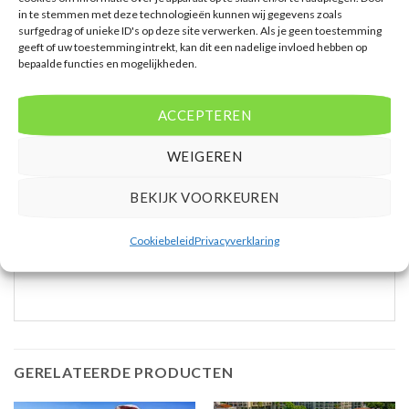
Airconditioning gratis * Kluisje gratis * Televisie *
in te stemmen met deze technologieën kunnen wij gegevens zoals
surfgedrag of unieke ID's op deze site verwerken. Als je geen toestemming
Telefoon * Eet- en drinkfaciliteiten * Koffie- en
geeft of uw toestemming intrekt, kan dit een nadelige invloed hebben op
theefaciliteiten gratis * Koelkast * Minibar *
bepaalde functies en mogelijkheden.
Badkamer douche in bad, föhn, badjassen en
badslippers * Wifi gratis * Balkon of terras (zitje,
ACCEPTEREN
ligstoelen)
WEIGEREN
Extra informatie
BEKIJK VOORKEUREN
Bovenstaande prijs is op basis van 8 dagen
Mensen beoordelen deze reis met een 9,0
Cookiebeleid
Privacyverklaring
Vertrek vanaf AMS
GERELATEERDE PRODUCTEN