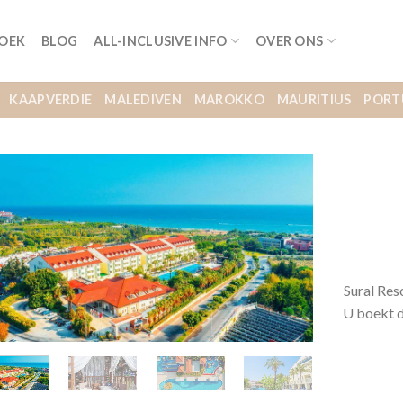
BOEK
BLOG
ALL-INCLUSIVE INFO
OVER ONS
KAAPVERDIE
MALEDIVEN
MAROKKO
MAURITIUS
PORT
Sural Res
U boekt d