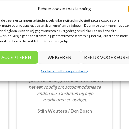
Beheer cookie toestemming
WAT ZE OVER ONS ZEGGEN
de beste ervaringen te bieden, gebruiken wij technologieën zoals cookies om
ormatie over je apparaat op te slaan en/of te raadplegen. Door in te stemmen met dez
hnologieën kunnen wij gegevens zoals surfgedrag of unieke ID's op deze site
werken. Als je geen toestemming geeft of uw toestemming intrekt, kan dit een nadel
loed hebben op bepaalde functies en mogelijkheden.
Het aanbod van accommodaties op
ACCEPTEREN
WEIGEREN
BEKIJK VOORKEURE
vakantieall-inclusive.nl is erg goed. Van
luxe resorts tot budgetvriendelijke
Cookiebeleid
Privacyverklaring
hotels, de site biedt een breed scala aan
opties. De handige zoekfilters maakten
het eenvoudig om accommodaties te
vinden die aansluiten bij mijn
voorkeuren en budget.
Stijn Wouters
/
Den Bosch