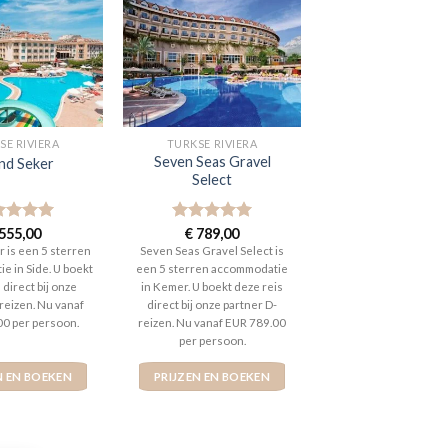
SE RIVIERA
TURKSE RIVIERA
Seven Seas Gravel
nd Seker
Select
aardeerd
555,00
Gewaardeerd
€
789,00
t 5
5
uit 5
 is een 5 sterren
Seven Seas Gravel Select is
e in Side. U boekt
een 5 sterren accommodatie
 direct bij onze
in Kemer. U boekt deze reis
reizen. Nu vanaf
direct bij onze partner D-
00 per persoon.
reizen. Nu vanaf EUR 789.00
per persoon.
N EN BOEKEN
PRIJZEN EN BOEKEN