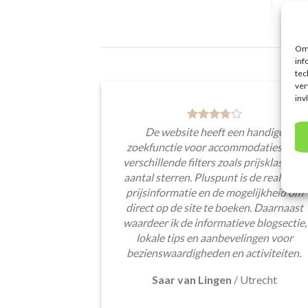
Om 
inf
tec
ver
inv
De website heeft een handige
zoekfunctie voor accommodaties met
verschillende filters zoals prijsklasse en
aantal sterren. Pluspunt is de real-time
prijsinformatie en de mogelijkheid om
direct op de site te boeken. Daarnaast
waardeer ik de informatieve blogsectie,
lokale tips en aanbevelingen voor
bezienswaardigheden en activiteiten.
Saar van Lingen
/
Utrecht