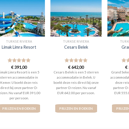
TURKSE RIVIERA
TURKSE RIVIERA
TURK
Limak Limra Resort
Cesars Belek
Gra
Gewaardeerd
€
391,00
Gewaardeerd
€
642,00
Gew
€
5
uit 5
5
uit 5
5
ui
Limak Limra Resort is een 5
Cesars Belek is een 5 sterren
Grand Seker
sterren accommodatie in
accommodatie in Belek. U
accommodati
Kemer. U boekt deze reis
boekt deze reis direct bij onze
deze reis
direct bij onze partner D-
partner D-reizen. Nu vanaf
partner D-
eizen. Nu vanaf EUR 391.00
EUR 642.00 per persoon.
EUR 555.
per persoon.
PRIJZEN EN BOEKEN
PRIJZEN EN BOEKEN
PRIJZE