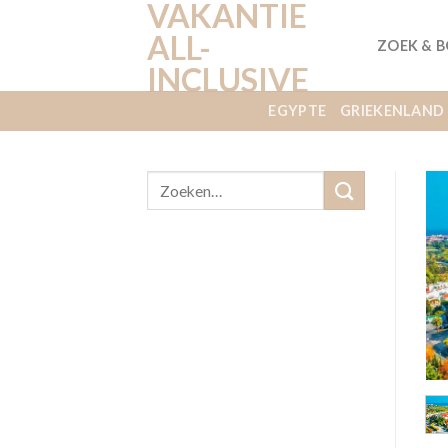
VAKANTIE
Ga
naar
ALL-
ZOEK & 
inhoud
INCLUSIVE
EGYPTE
GRIEKENLAND